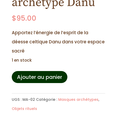
archétype Danu
$
95.00
Apportez l’énergie de l’esprit de la
déesse celtique Danu dans votre espace
sacré
1 en stock
quantité
Ajouter au panier
de
Masque
UGS :
MA-02
Catégorie :
Masques archétypes
,
archétype
Objets rituels
Danu