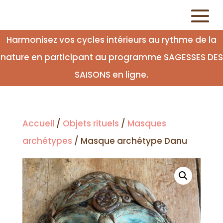
Harmonisez vos cycles intérieurs au rythme de la
nature en participant au programme SAGESSES DES
SAISONS en ligne.
Accueil
/
Objets rituels
/
Masques
archétypes
/ Masque archétype Danu