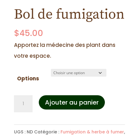
Bol de fumigation
$
45.00
Apportez la médecine des plant dans
votre espace.
Options
quantité
Ajouter au panier
de
Bol
UGS :
ND
Catégorie :
Fumigation & herbe à fumer
,
de