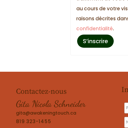
au cours de votre vis
raisons décrites dan
confidentialité
.
S’inscrire
I
Contactez-nous
Gita Nicola Schneider
gita@awakeningtouch.ca
819 323-1455