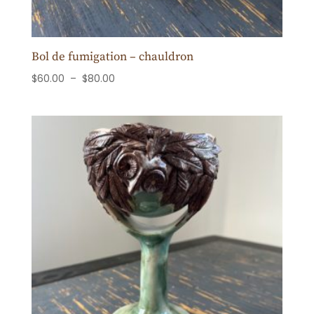
Bol de fumigation – chauldron
Plage
$
60.00
–
$
80.00
de
prix :
$60.00
à
$80.00