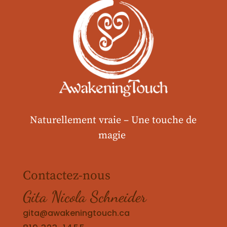
Naturellement vraie –
Une touche de
magie
Contactez-nous
Gita Nicola Schneider
gita@awakeningtouch.ca