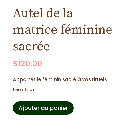
Autel de la
matrice féminine
sacrée
$
120.00
Apportez le féminin sacré à vos rituels
1 en stock
quantité
Ajouter au panier
de
Autel