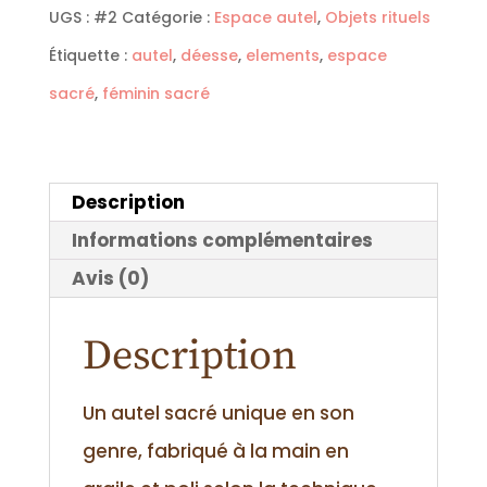
UGS :
#2
Catégorie :
Espace autel
,
Objets rituels
de
Étiquette :
autel
,
déesse
,
elements
,
espace
la
sacré
,
féminin sacré
matrice
féminine
sacrée
Description
Informations complémentaires
Avis (0)
Description
Un autel sacré unique en son
genre, fabriqué à la main en