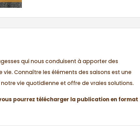
saisons
–
roue
de
médecine
païenne
agesses qui nous conduisent à apporter des
 vie. Connaître les éléments des saisons est une
 notre vie quotidienne et offre de vraies solutions.
vous pourrez télécharger la publication en format