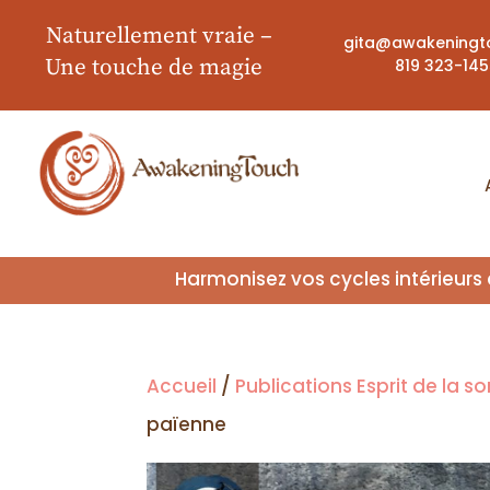
Naturellement vraie
–
gita@awakeningt
Une touche de magie
819 323-14
Harmonisez vos cycles intérieurs
Accueil
/
Publications Esprit de la so
païenne