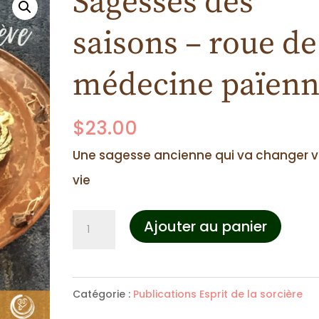
Sagesses des
saisons – roue de
médecine païen
$
23.00
Une sagesse ancienne qui va changer v
vie
quantité
Ajouter au panier
de
Sagesses
Catégorie :
Publications Esprit de la sorcière
des