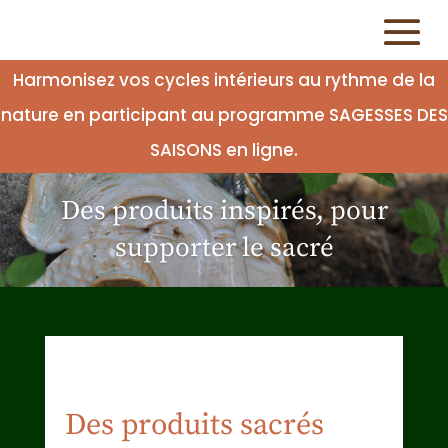
Harmonisez vos cycles intérieurs au rythme de la
nature en participant au programme SAGESSES DES
SAISONS en ligne.
Des produits inspirés, pour
supporter le sacré
Des produits sacrés