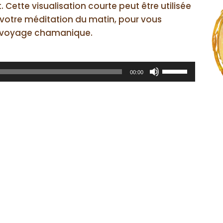
Cette visualisation courte peut être utilisée
votre méditation du matin, pour vous
n voyage chamanique.
Utilisez
00:00
les
flèches
haut/bas
pour
augmenter
ou
diminuer
le
volume.